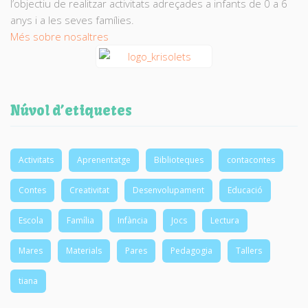
l’objectiu de realitzar activitats adreçades a infants de 0 a 6
anys i a les seves famílies.
Més sobre nosaltres
Núvol d’etiquetes
Activitats
Aprenentatge
Biblioteques
contacontes
Contes
Creativitat
Desenvolupament
Educació
Escola
Família
Infància
Jocs
Lectura
Mares
Materials
Pares
Pedagogia
Tallers
tiana