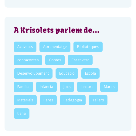
A Krisolets parlem de…
Activitats
Aprenentatge
Biblioteques
contacontes
Contes
Creativitat
Desenvolupament
Educació
Escola
Família
Infància
Jocs
Lectura
Mares
Materials
Pares
Pedagogia
Tallers
tiana