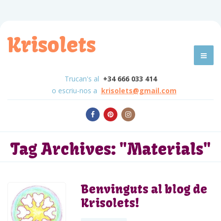
Krisolets
Trucan's al
+34 666 033 414
o escriu-nos a
krisolets@gmail.com
Tag Archives:
"Materials"
Benvinguts al blog de
Krisolets!