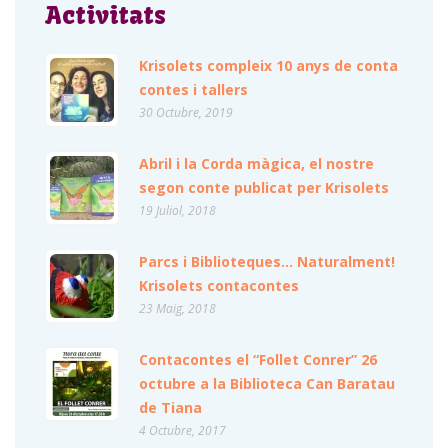
Activitats
Krisolets compleix 10 anys de conta
contes i tallers
30 Octubre, 2019
Abril i la Corda màgica, el nostre
segon conte publicat per Krisolets
19 Juliol, 2018
Parcs i Biblioteques… Naturalment!
Krisolets contacontes
23 Maig, 2018
Contacontes el “Follet Conrer” 26
octubre a la Biblioteca Can Baratau
de Tiana
4 Octubre, 2017