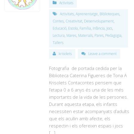
Activitats
Activitats
,
Aprenentatge
,
Biblioteques
,
Contes
,
Creativitat
,
Desenvolupament
,
Educació
,
Escola
,
Família
,
Infància
,
Jocs
,
Lectura
,
Mares
,
Materials
,
Pares
,
Pedagogia
,
Tallers
krisolets
Leave a comment
Fotografia de portada cedida per la
Biblioteca Caterina Figueres de Tona A
Krisolets Contacontes pensem que
l’etapa 0 a 6 anys és una de les més
importants de la vida de les persones.
Durant aquesta etapa, els infants
necessiten estar acompanyats d’adults
que els acullin amb afecte, els
respectin i els ofereixin espais i jocs
[…]