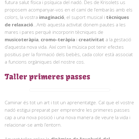
futura salut física i psíquica del nadó. Des de Krisolets us
proposem acompanyar-vos en el camí de l’embaràs amb els
colors, la vostra
imaginació
, el suport musical i
tècniques
de relaxació
…Amb aquesta activitat donem pautes a les
mares i pares perquè incorporin tècniques de
musicoteràpia
,
cromo-teràpia
i
creativitat
a la gestació
d’aquesta nova vida. Així com la música pot tenir efectes
positius per la formació dels bebès, cada color està associat
a funcions orgàniques del nostre cos.
Taller primeres passes
Caminar és tot un art i tot un aprenentatge. Cal que el vostre
nadó estigui preparat per emprendre les primeres passes
cap a una nova posició i una nova manera de veure la vida i
relacionar-se amb l’entorn.