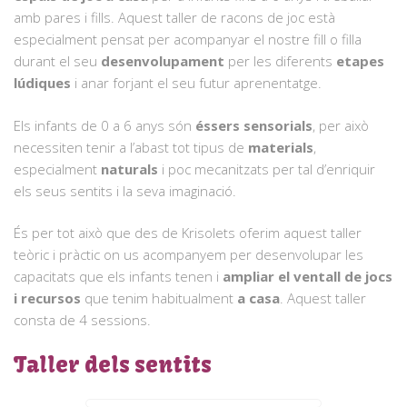
amb pares i fills. Aquest taller de racons de joc està
especialment pensat per acompanyar el nostre fill o filla
durant el seu
desenvolupament
per les diferents
etapes
lúdiques
i anar forjant el seu futur aprenentatge.
Els infants de 0 a 6 anys són
éssers sensorials
, per això
necessiten tenir a l’abast tot tipus de
materials
,
especialment
naturals
i poc mecanitzats per tal d’enriquir
els seus sentits i la seva imaginació.
És per tot això que des de Krisolets oferim aquest taller
teòric i pràctic on us acompanyem per desenvolupar les
capacitats que els infants tenen i
ampliar el ventall de jocs
i recursos
que tenim habitualment
a casa
. Aquest taller
consta de 4 sessions.
Taller dels sentits