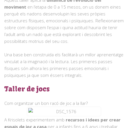
Aquest taller aplica la
dinàmica de l’evolució del
moviment
en l’etapa de 0 a 15 mesos, on us donem eines
perquè els nadons desenvolupin les seves pròpies
estructures físiques, emocionals i psíquiques. Reflexionarem
sobre com disposem l’espai i quina actitud hauria de tenir
l’adult amb un nadó que està explorant i descobrint les
possibilitats motrius del seu cos.
Una base ben construïda els facilitarà un millor aprenentatge
vinculat a la imaginació i la lectura. Les primeres passes
físiques són alhora les primeres passes emocionals i
psíquiques ja que som éssers integrals.
Taller de jocs
Com organitzar un bon racó de joc a la llar?
A Krisolets experimentem amb
recursos i idees per crear
espais de joc a casa
per a infants fins a 6 anys i treballar