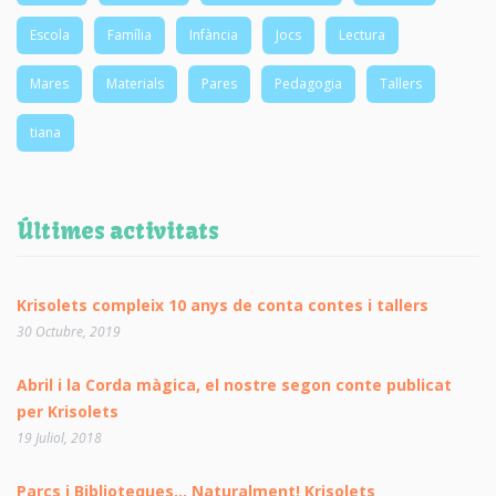
Escola
Família
Infància
Jocs
Lectura
Mares
Materials
Pares
Pedagogia
Tallers
tiana
Últimes activitats
Krisolets compleix 10 anys de conta contes i tallers
30 Octubre, 2019
Abril i la Corda màgica, el nostre segon conte publicat
per Krisolets
19 Juliol, 2018
Parcs i Biblioteques… Naturalment! Krisolets