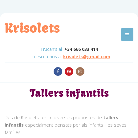
Krisolets
Trucan's al
+34 666 033 414
o escriu-nos a
krisolets@gmail.com
Tallers infantils
Des de Krisolets tenim diverses propostes de
tallers
infantils
especialment pensats per als infants i les seves
famílies.