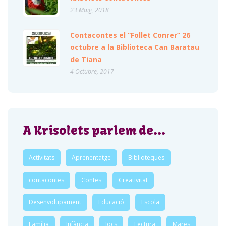
23 Maig, 2018
Contacontes el “Follet Conrer” 26
octubre a la Biblioteca Can Baratau
de Tiana
4 Octubre, 2017
A Krisolets parlem de…
Activitats
Aprenentatge
Biblioteques
contacontes
Contes
Creativitat
Desenvolupament
Educació
Escola
Família
Infància
Jocs
Lectura
Mares